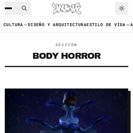
Saltar al contenido principal
Ir a navegación
CULTURA
DISEÑO Y ARQUITECTURA
ESTILO DE VIDA
SECCIÓN
BODY HORROR