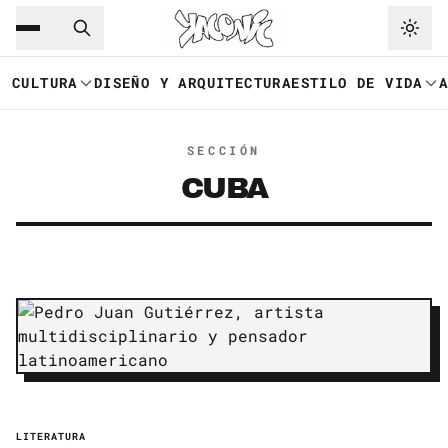
Saltar al contenido principal
Ir a navegación
CULTURA
DISEÑO Y ARQUITECTURA
ESTILO DE VIDA
SECCIÓN
CUBA
LITERATURA