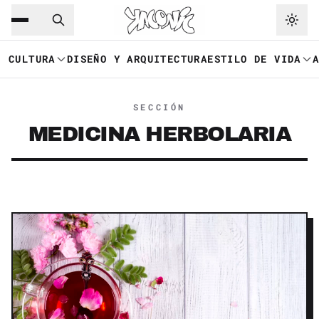
Saltar al contenido principal
Ir a navegación
CULTURA
DISEÑO Y ARQUITECTURA
ESTILO DE VIDA
SECCIÓN
MEDICINA HERBOLARIA