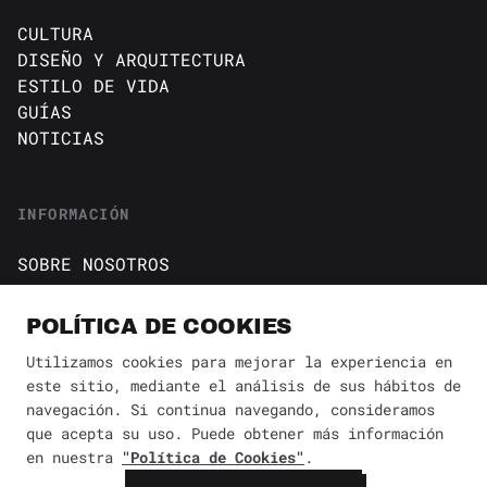
CULTURA
DISEÑO Y ARQUITECTURA
ESTILO DE VIDA
GUÍAS
NOTICIAS
INFORMACIÓN
SOBRE NOSOTROS
CONTACTO
Política de cookies
POLÍTICA DE COOKIES
AVISO DE PRIVACIDAD
Utilizamos cookies para mejorar la experiencia en
este sitio, mediante el análisis de sus hábitos de
BÚSQUEDA
✕
navegación. Si continua navegando, consideramos
que acepta su uso. Puede obtener más información
en nuestra
"Política de Cookies"
.