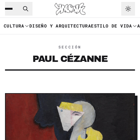
Saltar al contenido principal
Ir a navegación
CULTURA
DISEÑO Y ARQUITECTURA
ESTILO DE VIDA
SECCIÓN
PAUL CÉZANNE