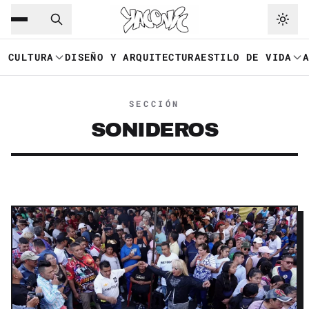
Saltar al contenido principal
Ir a navegación
CULTURA
DISEÑO Y ARQUITECTURA
ESTILO DE VIDA
SECCIÓN
SONIDEROS