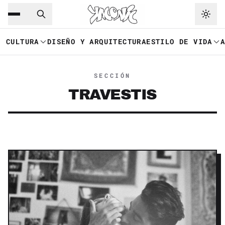
Saltar al contenido principal
Ir a navegación
CULTURA
DISEÑO Y ARQUITECTURA
ESTILO DE VIDA
SECCIÓN
TRAVESTIS