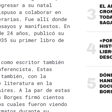
egresar a su natal
EL A
3
ispuso a colaborar en
CRO
TODA
erarias. Fue allí donde
SAG
nsayos y manifiestos. En
de 24 años, publicó su
935 su primer libro de
«POR
4
HIST
LIBR
DES
 como escritor también
nferencista. Estas
 también, con la
DÓND
5
HAND
e literatura en la
DOC
Aires. A la par de estas
BOR
s Borges firmó cientos
os cuales fueron viendo
rmatos durante su