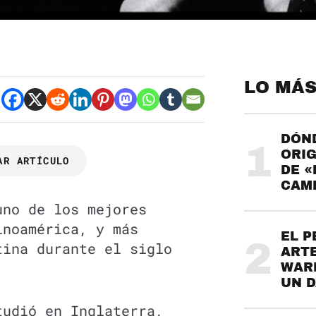
LO MÁS
DÓND
1
ORIG
AR ARTÍCULO
DE «
CAME
uno de los mejores
inoamérica, y más
EL P
2
tina durante el siglo
ARTE
WARH
UN 
tudió en Inglaterra,