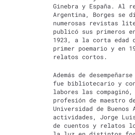
Ginebra y España. Al r
Argentina, Borges se d
numerosas revistas lit
publicó sus primeros e
1923, a la corta edad 
primer poemario y en 1
relatos cortos.
Además de desempeñarse
fue bibliotecario y co
labores las compaginó,
profesión de maestro d
Universidad de Buenos 
actividades, Jorge Lui
de cuentos y relatos l
la luz en distintos fo