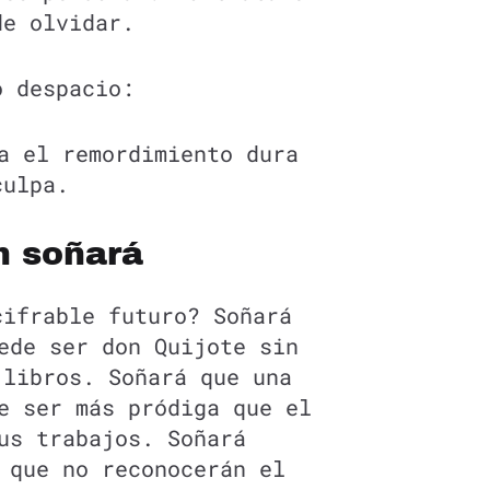
de olvidar.
o despacio:
a el remordimiento dura
culpa.
n soñará
cifrable futuro? Soñará
ede ser don Quijote sin
 libros. Soñará que una
e ser más pródiga que el
us trabajos. Soñará
 que no reconocerán el