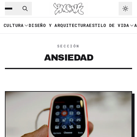
Saltar al contenido principal
Ir a navegación
CULTURA
DISEÑO Y ARQUITECTURA
ESTILO DE VIDA
SECCIÓN
ANSIEDAD