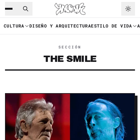
Saltar al contenido principal
Ir a navegación
CULTURA
DISEÑO Y ARQUITECTURA
ESTILO DE VIDA
SECCIÓN
THE SMILE