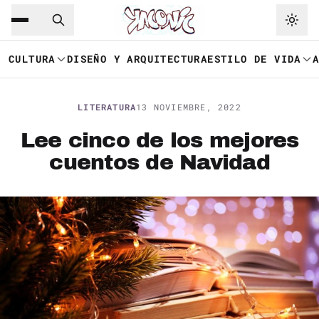
Saltar al contenido principal
Ir a navegación
CULTURA
DISEÑO Y ARQUITECTURA
ESTILO DE VIDA
LITERATURA
13 NOVIEMBRE, 2022
Lee cinco de los mejores
cuentos de Navidad