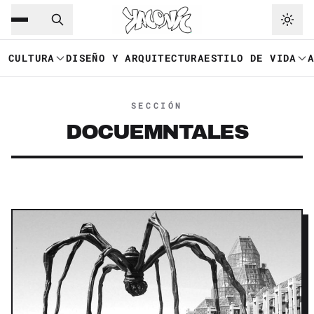
Saltar al contenido principal
Ir a navegación
CULTURA
DISEÑO Y ARQUITECTURA
ESTILO DE VIDA
SECCIÓN
DOCUEMNTALES