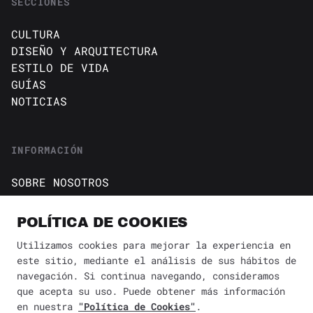
SECCIONES
CULTURA
DISEÑO Y ARQUITECTURA
ESTILO DE VIDA
GUÍAS
NOTICIAS
INFORMACIÓN
SOBRE NOSOTROS
CONTACTO
Política de cookies
POLÍTICA DE COOKIES
AVISO DE PRIVACIDAD
Utilizamos cookies para mejorar la experiencia en
este sitio, mediante el análisis de sus hábitos de
BÚSQUEDA
✕
navegación. Si continua navegando, consideramos
que acepta su uso. Puede obtener más información
en nuestra
"Política de Cookies"
.