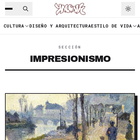
Saltar al contenido principal
Ir a navegación
CULTURA
DISEÑO Y ARQUITECTURA
ESTILO DE VIDA
SECCIÓN
IMPRESIONISMO