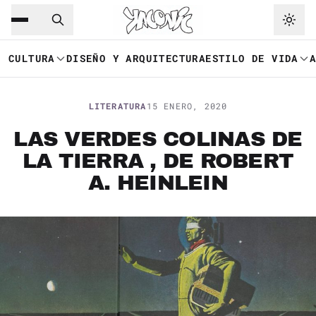
Saltar al contenido principal
Ir a navegación
CULTURA
DISEÑO Y ARQUITECTURA
ESTILO DE VIDA
LITERATURA
15 ENERO, 2020
LAS VERDES COLINAS DE
LA TIERRA , DE ROBERT
A. HEINLEIN