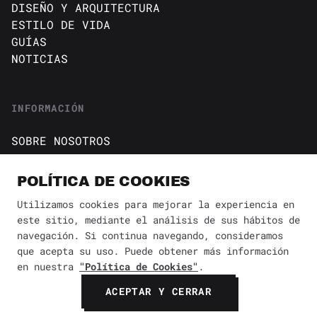
DISEÑO Y ARQUITECTURA
ESTILO DE VIDA
GUÍAS
NOTICIAS
INFORMACIÓN
SOBRE NOSOTROS
CONTACTO
Política de cookies
POLÍTICA DE COOKIES
AVISO DE PRIVACIDAD
Utilizamos cookies para mejorar la experiencia en
este sitio, mediante el análisis de sus hábitos de
BÚSQUEDA
✕
navegación. Si continua navegando, consideramos
que acepta su uso. Puede obtener más información
en nuestra
"Política de Cookies"
.
© 2026 Revista Yaconic. Todos los derechos reservados.
ACEPTAR Y CERRAR
BUSCAR