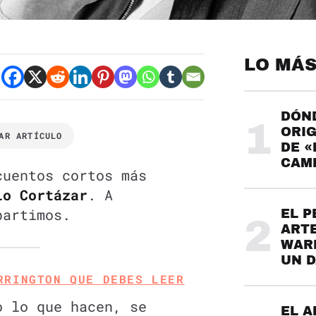
LO MÁS
DÓND
1
ORIG
AR ARTÍCULO
DE «
CAME
cuentos cortos más
o Cortázar
. A
partimos.
EL P
2
ARTE
WARH
UN 
RRINGTON QUE DEBES LEER
o lo que hacen, se
EL A