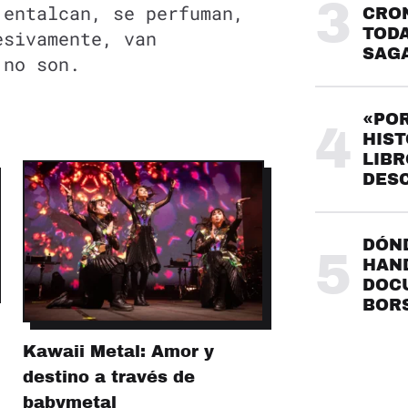
3
 entalcan, se perfuman,
CRO
TODA
esivamente, van
SAG
 no son.
«POR
4
HIST
LIBR
DES
DÓND
5
HAND
DOC
BOR
Kawaii Metal: Amor y
destino a través de
babymetal