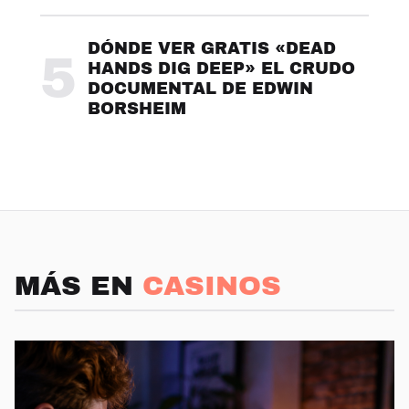
DÓNDE VER GRATIS «DEAD
5
HANDS DIG DEEP» EL CRUDO
DOCUMENTAL DE EDWIN
BORSHEIM
MÁS EN
CASINOS