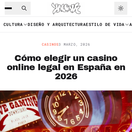
Saltar al contenido principal
Ir a navegación
CULTURA
DISEÑO Y ARQUITECTURA
ESTILO DE VIDA
CASINOS
3 MARZO, 2026
Cómo elegir un casino
online legal en España en
2026