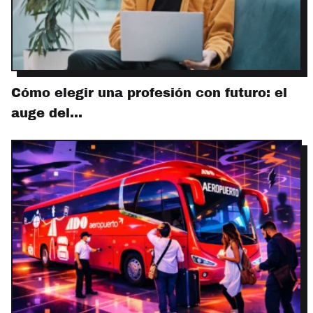
Cómo elegir una profesión con futuro: el
auge del…