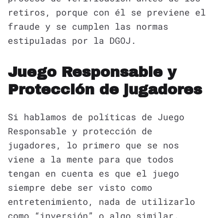
retiros, porque con él se previene el
fraude y se cumplen las normas
estipuladas por la DGOJ.
Juego Responsable y
Protección de jugadores
Si hablamos de políticas de Juego
Responsable y protección de
jugadores, lo primero que se nos
viene a la mente para que todos
tengan en cuenta es que el juego
siempre debe ser visto como
entretenimiento, nada de utilizarlo
como “inversión” o algo similar.