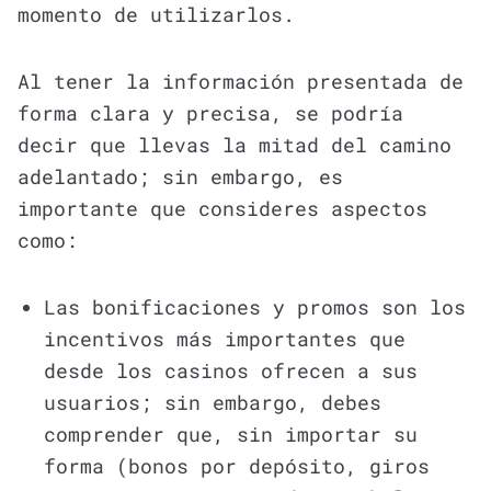
momento de utilizarlos.
Al tener la información presentada de
forma clara y precisa, se podría
decir que llevas la mitad del camino
adelantado; sin embargo, es
importante que consideres aspectos
como:
Las bonificaciones y promos son los
incentivos más importantes que
desde los casinos ofrecen a sus
usuarios; sin embargo, debes
comprender que, sin importar su
forma (bonos por depósito, giros