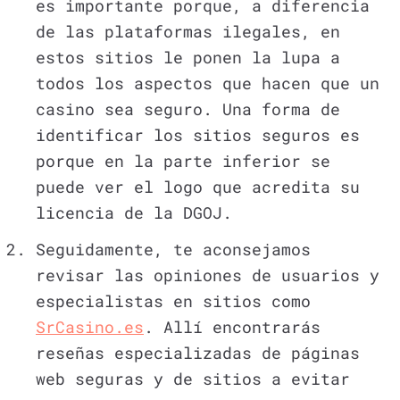
es importante porque, a diferencia
de las plataformas ilegales, en
estos sitios le ponen la lupa a
todos los aspectos que hacen que un
casino sea seguro. Una forma de
identificar los sitios seguros es
porque en la parte inferior se
puede ver el logo que acredita su
licencia de la DGOJ.
Seguidamente, te aconsejamos
revisar las opiniones de usuarios y
especialistas en sitios como
SrCasino.es
. Allí encontrarás
reseñas especializadas de páginas
web seguras y de sitios a evitar