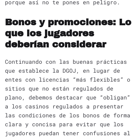
porque así no te pones en peligro.
Bonos y promociones: Lo
que los jugadores
deberían considerar
Continuando con las buenas prácticas
que establece la DGOJ, en lugar de
entes con licencias “más flexibles” o
sitios que no están regulados de
plano, debemos destacar que “obligan”
a los casinos regulados a presentar
las condiciones de los bonos de forma
clara y concisa para evitar que los
jugadores puedan tener confusiones al