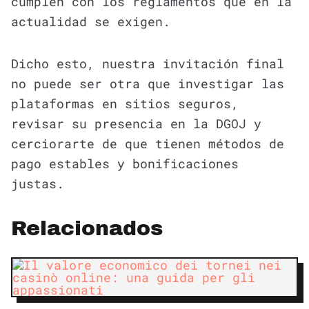
cumplen con los reglamentos que en la
actualidad se exigen.
Dicho esto, nuestra invitación final
no puede ser otra que investigar las
plataformas en sitios seguros,
revisar su presencia en la DGOJ y
cerciorarte de que tienen métodos de
pago estables y bonificaciones
justas.
Relacionados