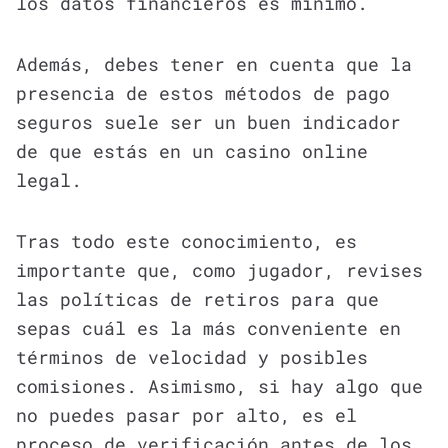
los datos financieros es mínimo.
Además, debes tener en cuenta que la
presencia de estos métodos de pago
seguros suele ser un buen indicador
de que estás en un casino online
legal.
Tras todo este conocimiento, es
importante que, como jugador, revises
las políticas de retiros para que
sepas cuál es la más conveniente en
términos de velocidad y posibles
comisiones. Asimismo, si hay algo que
no puedes pasar por alto, es el
proceso de verificación antes de los