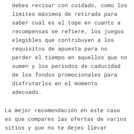
debes revisar con cuidado, como los
límites máximos de retirada para
saber cuál es el tope en cuanto a
recompensas se refiere, los juegos
elegibles que contribuyen a los
requisitos de apuesta para no
perder el tiempo en aquellos que no
sumen y los periodos de caducidad
de los fondos promocionales para
disfrutarlos en el momento
adecuado.
La mejor recomendación en este caso
es que compares las ofertas de varios
sitios y que no te dejes llevar