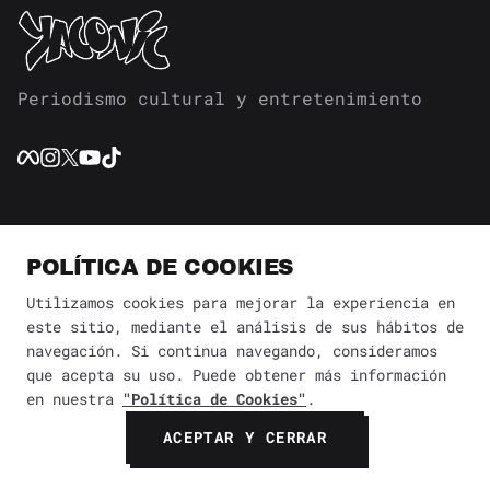
Periodismo cultural y entretenimiento
POLÍTICA DE COOKIES
SECCIONES
Utilizamos cookies para mejorar la experiencia en
CULTURA
este sitio, mediante el análisis de sus hábitos de
DISEÑO Y ARQUITECTURA
navegación. Si continua navegando, consideramos
ESTILO DE VIDA
que acepta su uso. Puede obtener más información
GUÍAS
en nuestra
"Política de Cookies"
.
NOTICIAS
ACEPTAR Y CERRAR