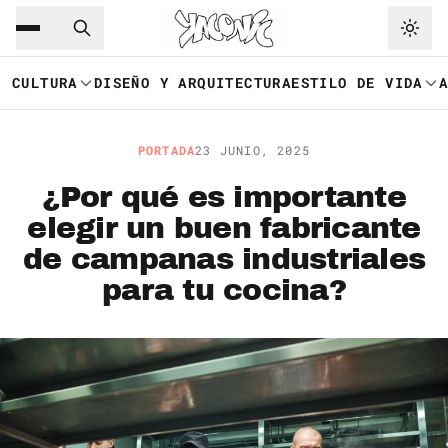
Saltar al contenido principal
Ir a navegación
CULTURA
DISEÑO Y ARQUITECTURA
ESTILO DE VIDA
PORTADA
23 JUNIO, 2025
¿Por qué es importante
elegir un buen fabricante
de campanas industriales
para tu cocina?