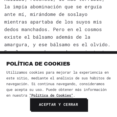
la impía abominación que se erguía
ante mí, mirándome de soslayo
mientras apartaba de los suyos mis
dedos manchados. Pero en el cosmos
existe el bálsamo además de la
amargura, y ese bálsamo es el olvido.
En el supremo horror de ese instante
olvidé lo que me había espantado y el
POLÍTICA DE COOKIES
estallido del recuerdo se desvaneció
Utilizamos cookies para mejorar la experiencia en
en un caos de reiteradas imágenes.
este sitio, mediante el análisis de sus hábitos de
Como entre sueños, salí de aquel
navegación. Si continua navegando, consideramos
edificio fantasmal y execrado y eché
que acepta su uso. Puede obtener más información
en nuestra
"Política de Cookies"
.
a correr rauda y silenciosamente a la
ACEPTAR Y CERRAR
luz de la luna.