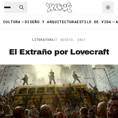
Saltar al contenido principal
Ir a navegación
CULTURA
DISEÑO Y ARQUITECTURA
ESTILO DE VIDA
LITERATURA
27 AGOSTO, 2021
El Extraño por Lovecraft