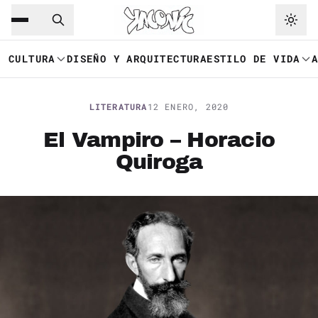
Saltar al contenido principal
Ir a navegación
CULTURA
DISEÑO Y ARQUITECTURA
ESTILO DE VIDA
LITERATURA
12 ENERO, 2020
El Vampiro – Horacio
Quiroga