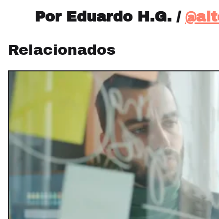
Por Eduardo H.G. /
@al
Relacionados