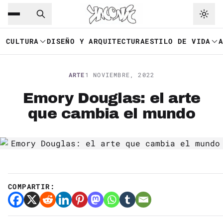
Saltar al contenido principal
Ir a navegación
CULTURA
DISEÑO Y ARQUITECTURA
ESTILO DE VIDA
ARTE
1 NOVIEMBRE, 2022
Emory Douglas: el arte
que cambia el mundo
COMPARTIR: