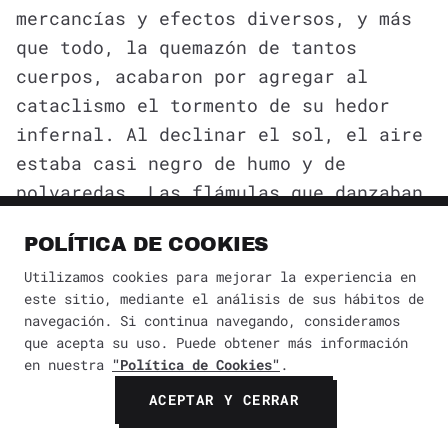
mercancías y efectos diversos, y más
que todo, la quemazón de tantos
cuerpos, acabaron por agregar al
cataclismo el tormento de su hedor
infernal. Al declinar el sol, el aire
estaba casi negro de humo y de
polvaredas. Las flámulas que danzaban
por la mañana entre el cobre pluvial,
POLÍTICA DE COOKIES
eran ahora llamaradas siniestras.
Utilizamos cookies para mejorar la experiencia en
Empezó a soplar un viento
este sitio, mediante el análisis de sus hábitos de
ardentísimo, denso, como alquitrán
navegación. Si continua navegando, consideramos
caliente. Parecía que se estuviese en
que acepta su uso. Puede obtener más información
un inmenso horno sombrío. Cielo,
en nuestra
"Política de Cookies"
.
tierra, aire, todo acababa. No había
ACEPTAR Y CERRAR
más que tinieblas y fuego. ¡Ah, el