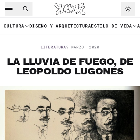
Saltar al contenido principal
Ir a navegación
CULTURA
DISEÑO Y ARQUITECTURA
ESTILO DE VIDA
LITERATURA
9 MARZO, 2020
LA LLUVIA DE FUEGO, DE
LEOPOLDO LUGONES