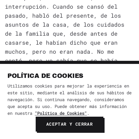
interrupción. Cuando se cansó del
pasado, habló del presente, de los
asuntos de la casa, de los cuidados
de la familia que, desde antes de
casarse, le habían dicho que eran
muchos, pero no eran nada. No me
contó, pero yo sabía que se había
casado a los veintisiete años.
POLÍTICA DE COOKIES
Utilizamos cookies para mejorar la experiencia en
Y ahora no se cambiaba de lugar, como
este sitio, mediante el análisis de sus hábitos de
al principio, y casi no salía de la
navegación. Si continua navegando, consideramos
misma actitud. No tenía los grandes
que acepta su uso. Puede obtener más información
en nuestra
"Política de Cookies"
.
ojos largos, y empezó a mirar a lo
tonto hacia las paredes.
ACEPTAR Y CERRAR