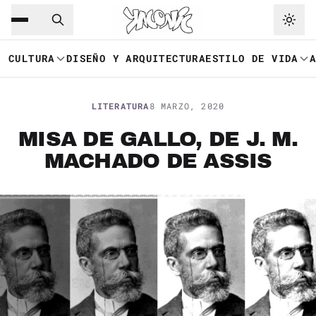
Saltar al contenido principal
Ir a navegación
CULTURA
DISEÑO Y ARQUITECTURA
ESTILO DE VIDA
LITERATURA
8 MARZO, 2020
MISA DE GALLO, DE J. M.
MACHADO DE ASSIS