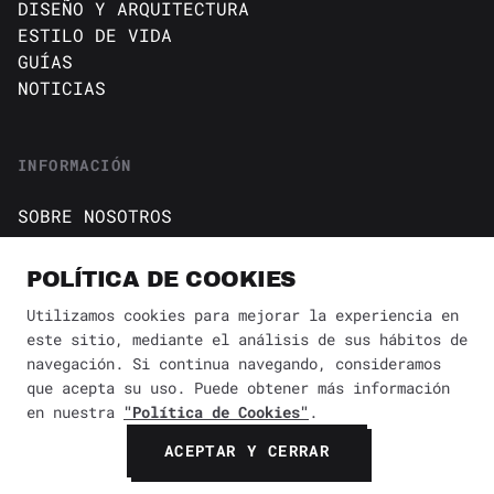
DISEÑO Y ARQUITECTURA
ESTILO DE VIDA
GUÍAS
NOTICIAS
INFORMACIÓN
SOBRE NOSOTROS
CONTACTO
Política de cookies
POLÍTICA DE COOKIES
AVISO DE PRIVACIDAD
Utilizamos cookies para mejorar la experiencia en
este sitio, mediante el análisis de sus hábitos de
BÚSQUEDA
✕
navegación. Si continua navegando, consideramos
que acepta su uso. Puede obtener más información
en nuestra
"Política de Cookies"
.
© 2026 Revista Yaconic. Todos los derechos reservados.
ACEPTAR Y CERRAR
BUSCAR