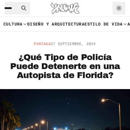
Saltar al contenido principal
Ir a navegación
CULTURA
DISEÑO Y ARQUITECTURA
ESTILO DE VIDA
PORTADA
27 SEPTIEMBRE, 2024
¿Qué Tipo de Policía
Puede Detenerte en una
Autopista de Florida?