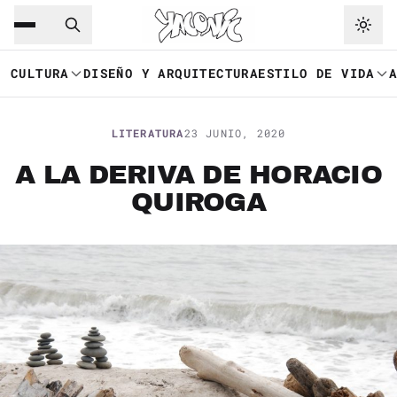
Saltar al contenido principal
Ir a navegación
CULTURA
DISEÑO Y ARQUITECTURA
ESTILO DE VIDA
LITERATURA
23 JUNIO, 2020
A LA DERIVA DE HORACIO
QUIROGA