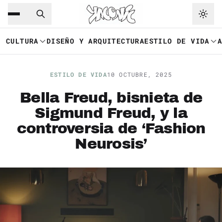
Saltar al contenido principal
Ir a navegación
CULTURA
DISEÑO Y ARQUITECTURA
ESTILO DE VIDA
ESTILO DE VIDA
10 OCTUBRE, 2025
Bella Freud, bisnieta de
Sigmund Freud, y la
controversia de ‘Fashion
Neurosis’