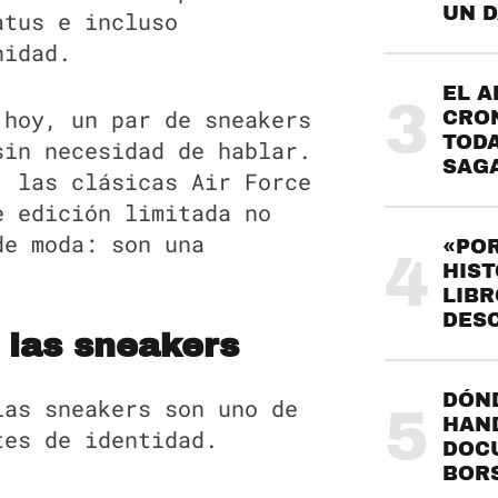
UN 
atus e incluso
nidad.
EL A
3
 hoy, un par de sneakers
CRO
TODA
sin necesidad de hablar.
SAG
, las clásicas Air Force
e edición limitada no
de moda: son una
«POR
4
HIST
LIBR
DES
e las sneakers
DÓND
las sneakers son uno de
5
HAND
tes de identidad.
DOC
BOR