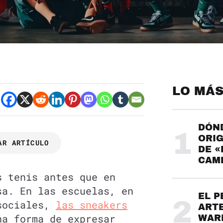
LO MÁS
DÓND
1
ORIG
AR ARTÍCULO
DE «
CAME
s tenis antes que en
sa. En las escuelas, en
EL P
2
 sociales,
las sneakers
ARTE
na forma de expresar
WARH