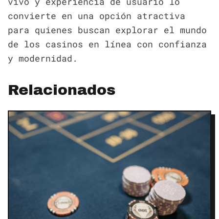
vivo y experiencia de usuario lo
convierte en una opción atractiva
para quienes buscan explorar el mundo
de los casinos en línea con confianza
y modernidad.
Relacionados