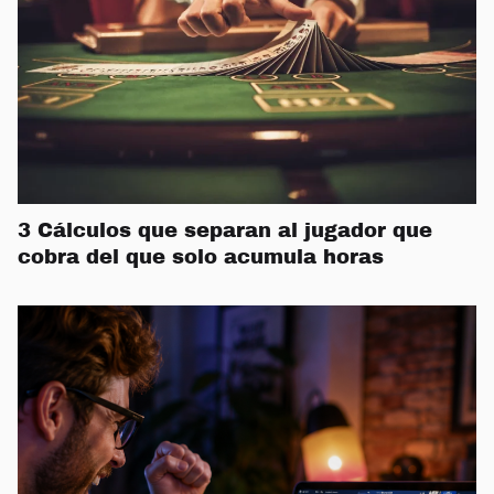
3 Cálculos que separan al jugador que
cobra del que solo acumula horas