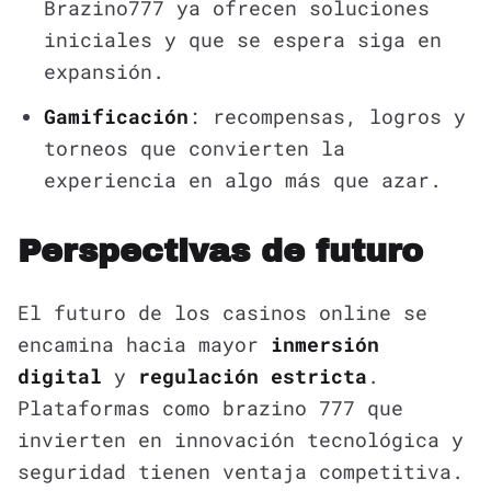
Brazino777 ya ofrecen soluciones
iniciales y que se espera siga en
expansión.
Gamificación
: recompensas, logros y
torneos que convierten la
experiencia en algo más que azar.
Perspectivas de futuro
El futuro de los casinos online se
encamina hacia mayor
inmersión
digital
y
regulación estricta
.
Plataformas como brazino 777 que
invierten en innovación tecnológica y
seguridad tienen ventaja competitiva.