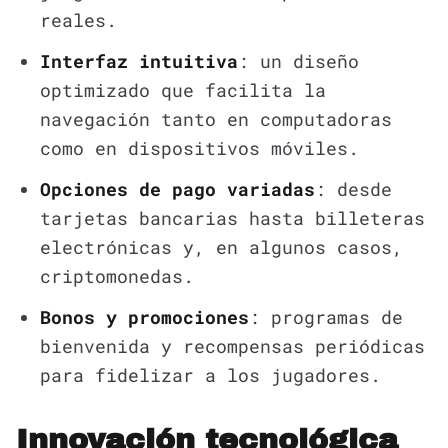
reales.
Interfaz intuitiva
: un diseño
optimizado que facilita la
navegación tanto en computadoras
como en dispositivos móviles.
Opciones de pago variadas
: desde
tarjetas bancarias hasta billeteras
electrónicas y, en algunos casos,
criptomonedas.
Bonos y promociones
: programas de
bienvenida y recompensas periódicas
para fidelizar a los jugadores.
Innovación tecnológica