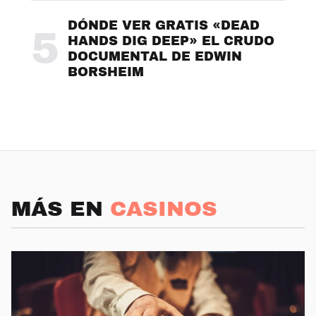
DÓNDE VER GRATIS «DEAD
5
HANDS DIG DEEP» EL CRUDO
DOCUMENTAL DE EDWIN
BORSHEIM
MÁS EN
CASINOS