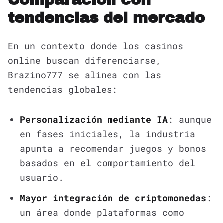
tendencias del mercado
En un contexto donde los casinos
online buscan diferenciarse,
Brazino777 se alinea con las
tendencias globales:
Personalización mediante IA
: aunque
en fases iniciales, la industria
apunta a recomendar juegos y bonos
basados en el comportamiento del
usuario.
Mayor integración de criptomonedas
:
un área donde plataformas como