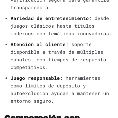
transparencia.
Variedad de entretenimiento
: desde
juegos clásicos hasta títulos
modernos con temáticas innovadoras.
Atención al cliente
: soporte
disponible a través de múltiples
canales, con tiempos de respuesta
competitivos.
Juego responsable
: herramientas
como límites de depósito y
autoexclusión ayudan a mantener un
entorno seguro.
Comparación con