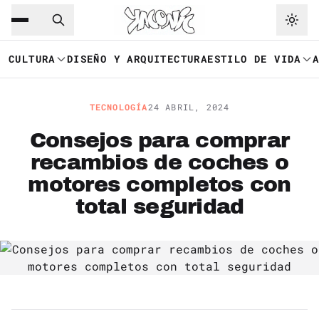
Saltar al contenido principal
Ir a navegación
CULTURA
DISEÑO Y ARQUITECTURA
ESTILO DE VIDA
TECNOLOGÍA
24 ABRIL, 2024
Consejos para comprar
recambios de coches o
motores completos con
total seguridad