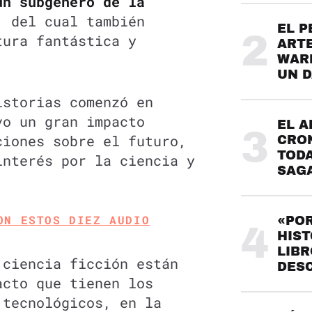
un subgénero de la
 del cual también
EL P
2
tura fantástica y
ARTE
.
WARH
UN 
istorias comenzó en
vo un gran impacto
EL A
3
ciones sobre el futuro,
CRO
TODA
interés por la ciencia y
SAG
ON ESTOS DIEZ AUDIO
«POR
4
HIST
LIBR
 ciencia ficción están
DES
acto que tienen los
tecnológicos, en la