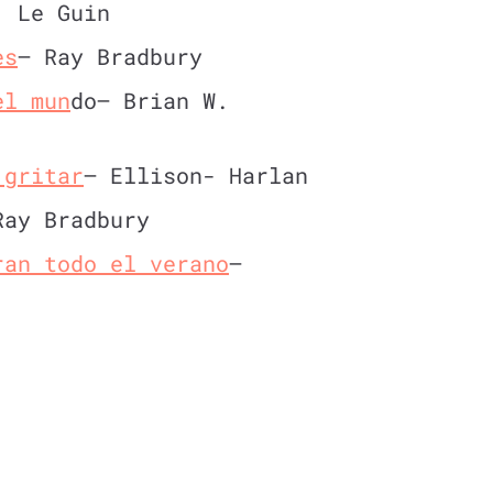
 Le Guin
es
– Ray Bradbury
el mun
do– Brian W.
 gritar
– Ellison- Harlan
ay Bradbury
ran todo el verano
–