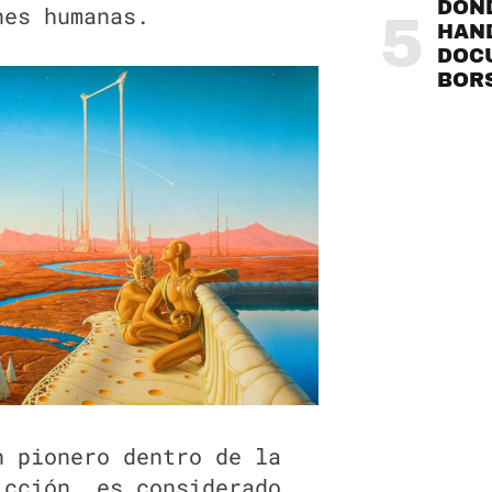
DÓND
ones humanas.
5
HAND
DOC
BOR
 pionero dentro de la
icción, es considerado