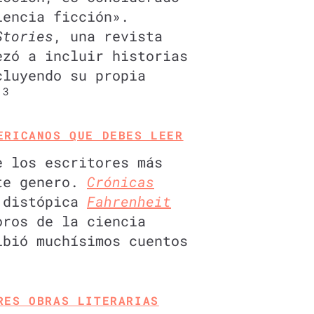
iencia ficción».
Stories
, una revista
ezó a incluir historias
cluyendo su propia
3
.
ERICANOS QUE DEBES LEER
e los escritores más
ste genero.
Crónicas
 distópica
Fahrenheit
oros de la ciencia
bió muchísimos cuentos
RES OBRAS LITERARIAS