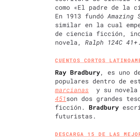
como «El padre de la c
En 1913 fundó
Amazing 
similar en la cual emp
de ciencia ficción, in
novela,
Ralph 124C 41+
CUENTOS CORTOS LATINOAM
Ray Bradbury
, es uno d
populares dentro de e
marcianas
​ y su novela
451
son dos grandes tes
ficción.
Bradbury
escri
futuristas.
DESCARGA 15 DE LAS MEJO