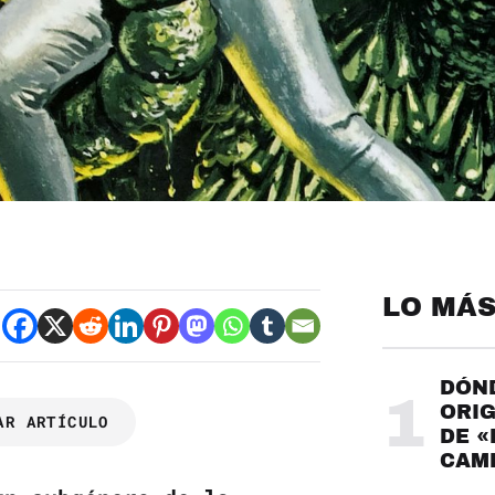
LO MÁS
DÓND
1
ORIG
AR ARTÍCULO
DE «
CAME