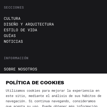
SECCIONES
CULTURA
DISEÑO Y ARQUITECTURA
ESTILO DE VIDA
GUÍAS
NOTICIAS
INFORMACIÓN
SOBRE NOSOTROS
CONTACTO
Política de cookies
POLÍTICA DE COOKIES
AVISO DE PRIVACIDAD
Utilizamos cookies para mejorar la experiencia en
este sitio, mediante el análisis de sus hábitos de
BÚSQUEDA
✕
navegación. Si continua navegando, consideramos
que acepta su uso. Puede obtener más información