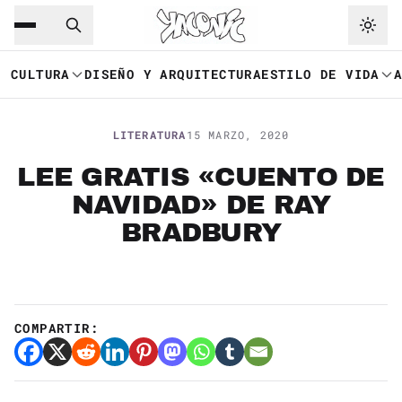
Saltar al contenido principal
Ir a navegación
CULTURA
DISEÑO Y ARQUITECTURA
ESTILO DE VIDA
LITERATURA
15 MARZO, 2020
LEE GRATIS «CUENTO DE
NAVIDAD» DE RAY
BRADBURY
COMPARTIR: