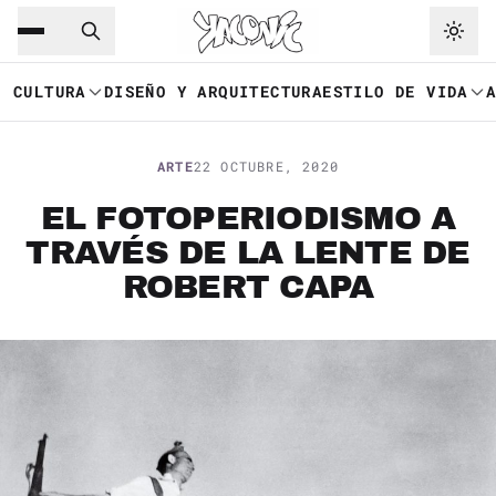
Saltar al contenido principal
Ir a navegación
CULTURA
DISEÑO Y ARQUITECTURA
ESTILO DE VIDA
ARTE
22 OCTUBRE, 2020
EL FOTOPERIODISMO A
TRAVÉS DE LA LENTE DE
ROBERT CAPA