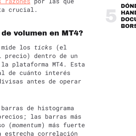
s razones
por las que
DÓND
ta crucial.
5
HAND
DOC
BOR
r de volumen en MT4?
e mide los
ticks
(el
l precio) dentro de un
 la plataforma MT4. Esta
al de cuánto interés
divisas antes de operar
.
 barras de histograma
precios; las barras más
so (
momentum
) más fuerte
a estrecha correlación