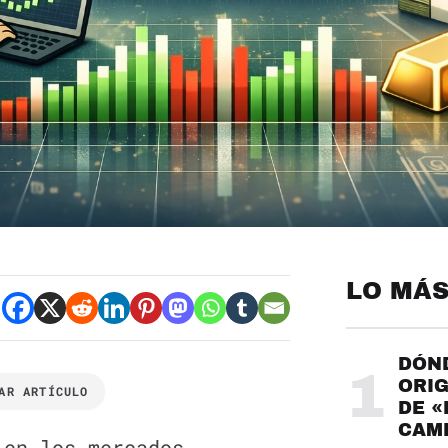
LO MÁS
DÓND
1
ORIG
AR ARTÍCULO
DE «
CAME
 en los mercados