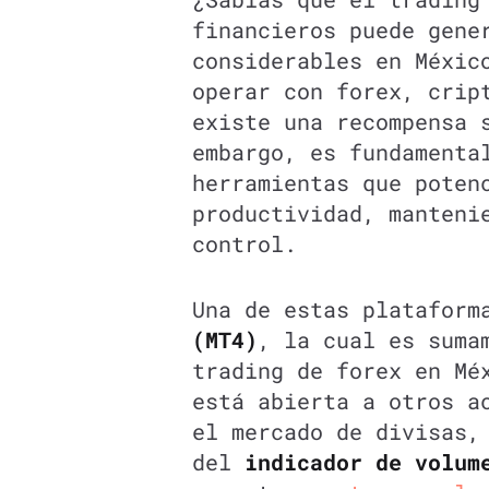
financieros puede gene
considerables en Méxic
operar con forex, crip
existe una recompensa 
embargo, es fundamenta
herramientas que poten
productividad, manteni
control.
Una de estas platafor
(MT4)
, la cual es suma
trading de forex en Mé
está abierta a otros a
el mercado de divisas,
del
indicador de volum