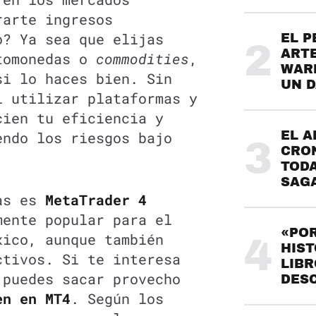
rarte ingresos
o? Ya sea que elijas
EL P
2
ARTE
tomonedas o
commodities
,
WARH
si lo haces bien. Sin
UN 
l utilizar plataformas y
cien tu eficiencia y
endo los riesgos bajo
EL A
3
CRO
TODA
SAG
mas es
MetaTrader 4
mente popular para el
«POR
xico, aunque también
4
HIST
ctivos. Si te interesa
LIBR
 puedes sacar provecho
DES
en en MT4
. Según los