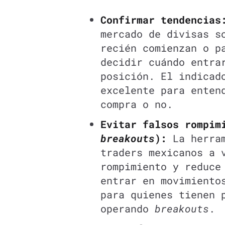
Confirmar tendencias
mercado de divisas s
recién comienzan o p
decidir cuándo entra
posición. El indicad
excelente para enten
compra o no.
Evitar falsos rompim
breakouts
):
La herram
traders mexicanos a 
rompimiento y reduce
entrar en movimiento
para quienes tienen 
operando
breakouts
.