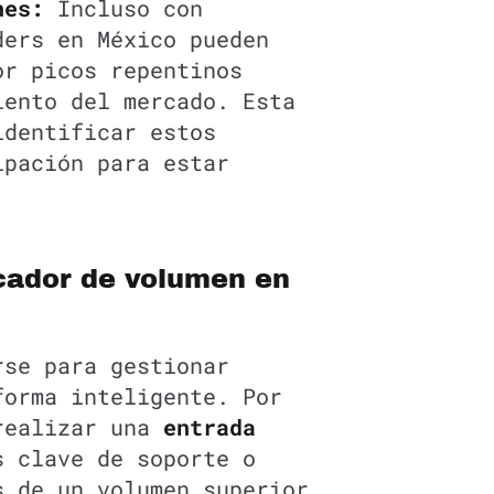
nes:
Incluso con
ders en México pueden
or picos repentinos
iento del mercado. Esta
identificar estos
ipación para estar
icador de volumen en
rse para gestionar
forma inteligente. Por
realizar una
entrada
s clave de soporte o
s de un volumen superior