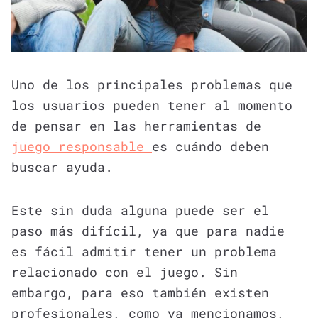
Uno de los principales problemas que
los usuarios pueden tener al momento
de pensar en las herramientas de
juego responsable
es cuándo deben
buscar ayuda.
Este sin duda alguna puede ser el
paso más difícil, ya que para nadie
es fácil admitir tener un problema
relacionado con el juego. Sin
embargo, para eso también existen
profesionales, como ya mencionamos,