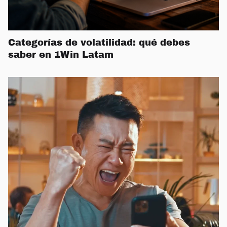
Categorías de volatilidad: qué debes
saber en 1Win Latam