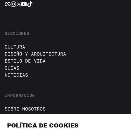
SECCIONES
CULTURA
DISEÑO Y ARQUITECTURA
ESTILO DE VIDA
GUÍAS
NOTICIAS
INFORMACIÓN
SOBRE NOSOTROS
CONTACTO
Política de cookies
POLÍTICA DE COOKIES
AVISO DE PRIVACIDAD