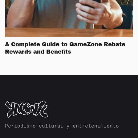
A Complete Guide to GameZone Rebate
Rewards and Benefits
Periodismo cultural y entretenimiento