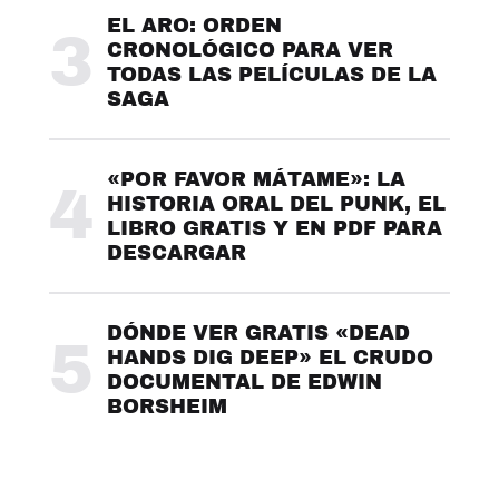
EL ARO: ORDEN
3
CRONOLÓGICO PARA VER
TODAS LAS PELÍCULAS DE LA
SAGA
«POR FAVOR MÁTAME»: LA
4
HISTORIA ORAL DEL PUNK, EL
LIBRO GRATIS Y EN PDF PARA
DESCARGAR
DÓNDE VER GRATIS «DEAD
5
HANDS DIG DEEP» EL CRUDO
DOCUMENTAL DE EDWIN
BORSHEIM