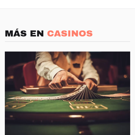
MÁS EN
CASINOS