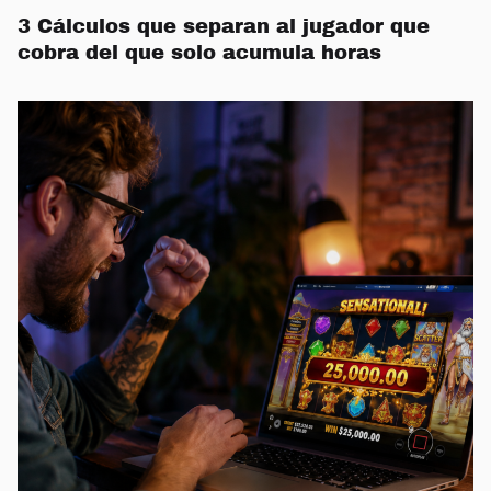
3 Cálculos que separan al jugador que
cobra del que solo acumula horas