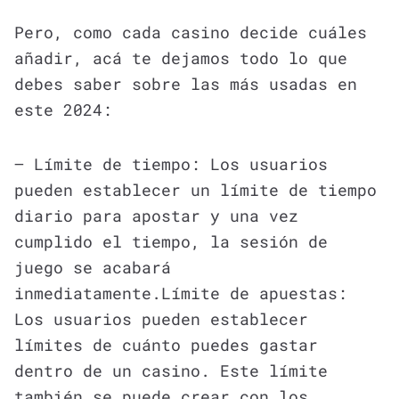
Pero, como cada casino decide cuáles
añadir, acá te dejamos todo lo que
debes saber sobre las más usadas en
este 2024:
– Límite de tiempo: Los usuarios
pueden establecer un límite de tiempo
diario para apostar y una vez
cumplido el tiempo, la sesión de
juego se acabará
inmediatamente.Límite de apuestas:
Los usuarios pueden establecer
límites de cuánto puedes gastar
dentro de un casino. Este límite
también se puede crear con los