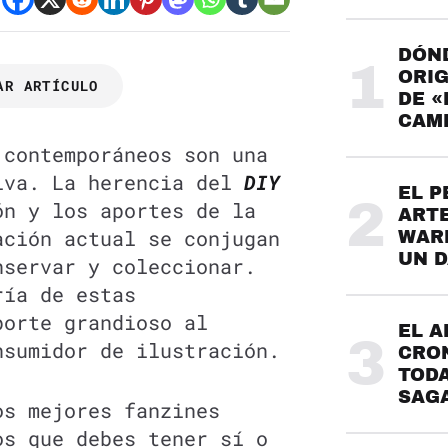
DÓND
1
ORIG
AR ARTÍCULO
DE «
CAME
 contemporáneos son una
iva. La herencia del
DIY
EL P
2
ón y los aportes de la
ARTE
ación actual se conjugan
WARH
UN 
nservar y coleccionar.
ría de estas
porte grandioso al
EL A
3
nsumidor de ilustración.
CRO
TODA
SAG
os mejores fanzines
os que debes tener sí o