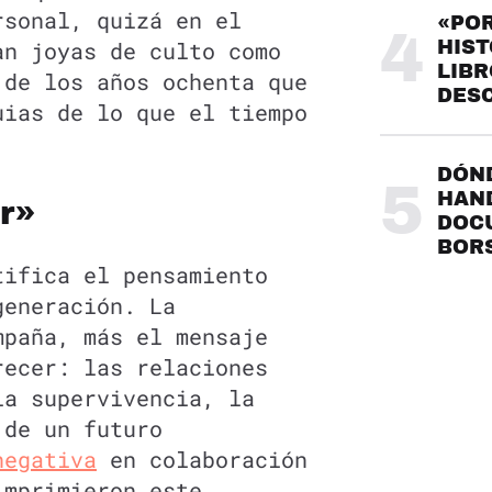
rsonal, quizá en el
«POR
4
an joyas de culto como
HIST
LIBR
 de los años ochenta que
DES
uias de lo que el tiempo
DÓND
5
HAND
r»
DOC
BOR
tifica el pensamiento
generación. La
mpaña, más el mensaje
recer: las relaciones
la supervivencia, la
 de un futuro
negativa
en colaboración
imprimieron este