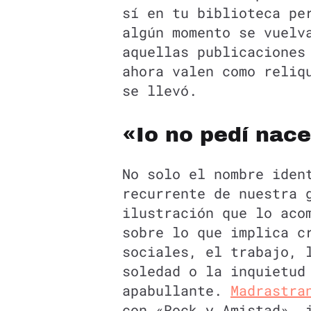
sí en tu biblioteca pe
algún momento se vuelv
aquellas publicaciones
ahora valen como reliq
se llevó.
«Io no pedí nace
No solo el nombre iden
recurrente de nuestra 
ilustración que lo aco
sobre lo que implica c
sociales, el trabajo, 
soledad o la inquietud
apabullante.
Madrastra
con «Rock y Amistad», 