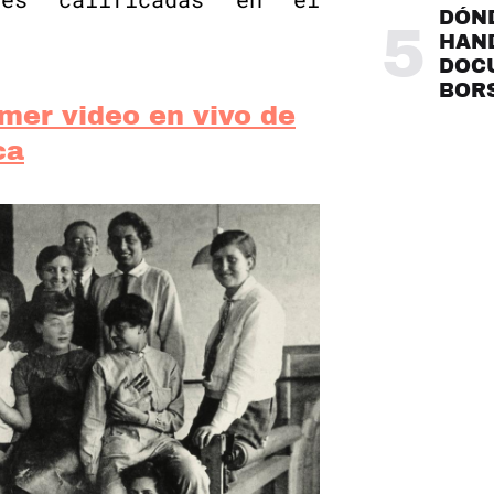
DÓND
5
HAND
DOC
BOR
mer video en vivo de
ca