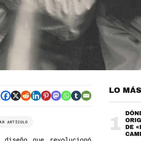
LO MÁS
DÓND
1
ORIG
AR ARTÍCULO
DE «
CAME
 diseño que revolucionó