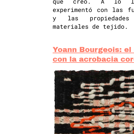
que creó. A lo l
experimentó con las f
y las propiedades
materiales de tejido.
Yoann Bourgeois: el 
con la acrobacia co