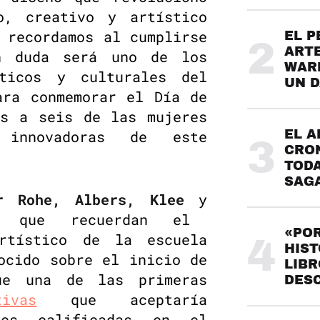
o, creativo y artístico
 recordamos al cumplirse
EL P
2
ARTE
n duda será uno de los
WARH
sticos y culturales del
UN 
ara conmemorar el Día de
os a seis de las mujeres
 innovadoras de este
EL A
3
CRO
TODA
SAG
er Rohe, Albers, Klee
y
que recuerdan el
«POR
artístico de la escuela
4
HIST
ocido sobre el inicio de
LIBR
ue una de las primeras
DES
ivas
que aceptaría
res calificadas en el