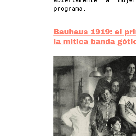
programa.
Bauhaus 1919: el pri
la mítica banda góti