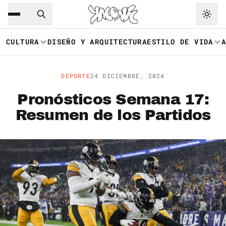
Saltar al contenido principal
Ir a navegación
CULTURA
DISEÑO Y ARQUITECTURA
ESTILO DE VIDA
DEPORTE
24 DICIEMBRE, 2024
Pronósticos Semana 17:
Resumen de los Partidos