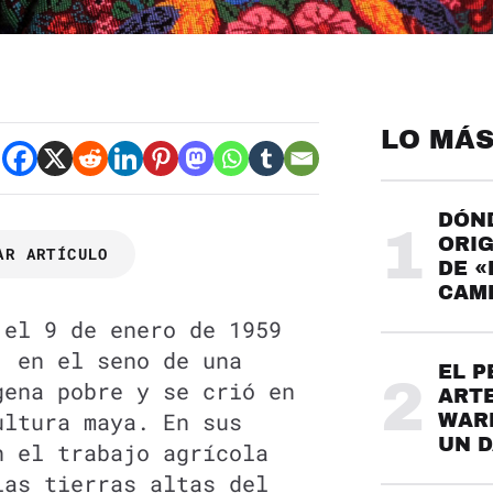
LO MÁS
DÓND
1
ORIG
AR ARTÍCULO
DE «
CAME
el 9 de enero de 1959
, en el seno de una
EL P
2
gena pobre y se crió en
ARTE
ultura maya. En sus
WARH
UN 
n el trabajo agrícola
las tierras altas del