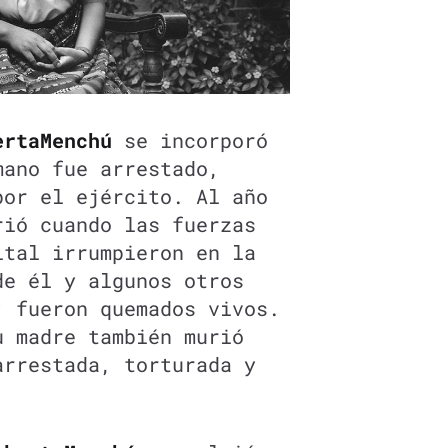
erta
Menchú
se incorporó
mano fue arrestado,
por el ejército. Al año
rió cuando las fuerzas
ital irrumpieron en la
de él y algunos otros
; fueron quemados vivos.
u madre también murió
arrestada, torturada y