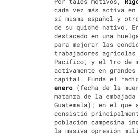
Por tales motivos,
Rig
cada vez más activa e
sí misma español y otr
de su quiché nativo. E
destacado en una huelg
para mejorar las condi
trabajadores agrícolas
Pacífico; y el 1ro de 
activamente en grandes
capital. Funda el rad
enero
(fecha de la muer
matanza de la embajada
Guatemala); en el que 
consistió principalmen
población campesina in
la masiva opresión mil