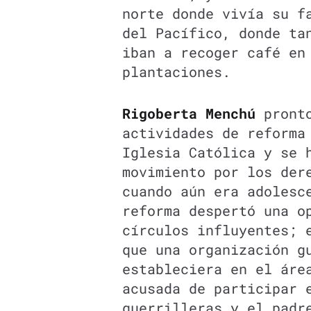
norte donde vivía su f
del Pacífico, donde ta
iban a recoger café en
plantaciones.
Rigoberta Menchú
pronto
actividades de reforma
Iglesia Católica y se 
movimiento por los der
cuando aún era adolesc
reforma despertó una o
círculos influyentes; 
que una organización g
estableciera en el áre
acusada de participar 
guerrilleras y el pad