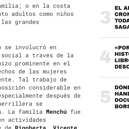
amilia; o en la costa
EL A
3
nto adultos como niños
CRO
 las grandes
TODA
SAG
 se involucró en
«POR
4
 social a través de la
HIST
LIBR
hizo prominente en el
DES
echos de las mujeres
ente. Tal trabajo de
posición considerable en
DÓND
5
HAND
especialmente después de
DOC
uerrillera se
BOR
a. La familia
Menchú
fue
en actividades
re de
Rigoberta
,
Vicente
,