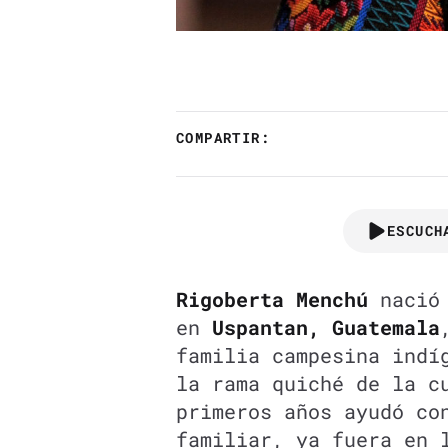
COMPARTIR:
ESCUCH
Rigoberta Menchú
nació 
en
Uspantan, Guatemala
familia campesina indí
la rama quiché de la c
primeros años ayudó co
familiar, ya fuera en 