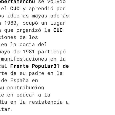
oberta
Menchú
se volvió
n el
CUC
y aprendió por
os idiomas mayas además
n 1980, ocupó un lugar
a que organizó la
CUC
ciones de los
 en la costa del
mayo de 1981 participó
 manifestaciones en la
ical
Frente Popular
31 de
te de su padre en la
 de España en
su contribución
te en educar a la
dia en la resistencia a
itar.