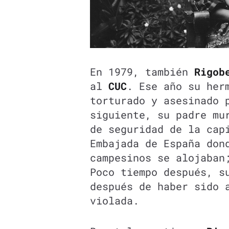
En 1979, también
Rigob
al
CUC
. Ese año su her
torturado y asesinado 
siguiente, su padre mu
de seguridad de la cap
Embajada de España don
campesinos se alojaban
Poco tiempo después, s
después de haber sido 
violada.