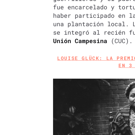
fue encarcelado y tort
haber participado en l
una plantación local. 
se integró al recién 
Unión Campesina
(CUC).
LOUISE GLÜCK: LA PREMI
EN 3