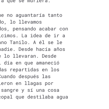
ra que se muriera.
ue no aguantaría tanto
do, lo llevamos
dos, pensando acabar con
icimos. La idea de ir a
ano Tanilo. A él se le
nadie. Desde hacía años
e lo llevaran. Desde
l día en que amaneció
das repartidas en los
Cuando después las
ieron en llagas por
 sangre y sí una cosa
copal que destilaba agua