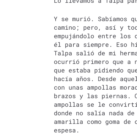
Lo llevamos a Talpa pa
Y se murió. Sabíamos q
camino; pero, así y to
empujándolo entre los 
él para siempre. Eso h
Talpa salió de mi herm
ocurrió primero que a 
que estaba pidiendo qu
hacía años. Desde aque
con unas ampollas mora
brazos y las piernas. 
ampollas se le convirt
donde no salía nada de
amarilla como goma de 
espesa.