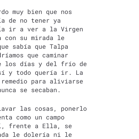
rdo muy bien que nos
ía de no tener ya
ía ir a ver a la Virgen
a con su mirada le
que sabía que Talpa
dríamos que caminar
e los días y del frío de
sí y todo quería ir. La
 remedio para aliviarse
nunca se secaban.
lavar las cosas, ponerlo
enta como un campo
í, frente a Ella, se
ada le dolería ni le