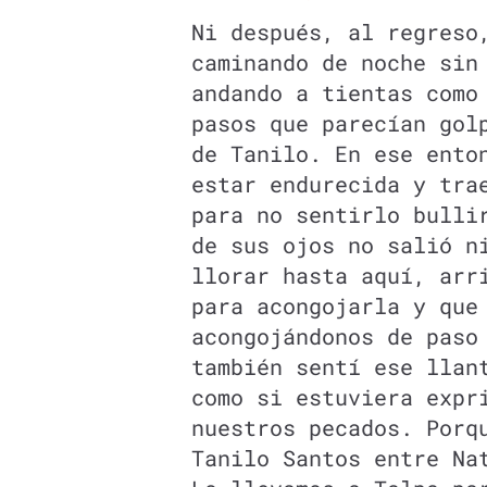
Ni después, al regreso
caminando de noche sin
andando a tientas como
pasos que parecían gol
de Tanilo. En ese ento
estar endurecida y tra
para no sentirlo bulli
de sus ojos no salió n
llorar hasta aquí, arr
para acongojarla y que
acongojándonos de paso
también sentí ese llan
como si estuviera expr
nuestros pecados. Porq
Tanilo Santos entre Na