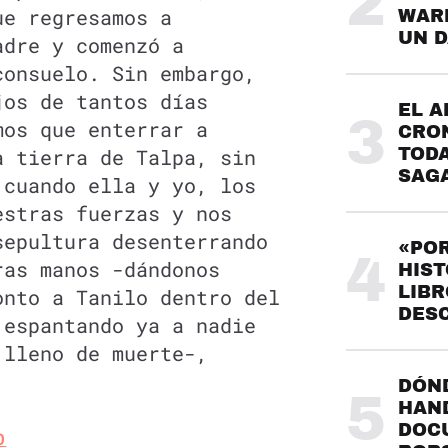
2
ue regresamos a
WARH
UN 
adre y comenzó a
consuelo. Sin embargo,
jos de tantos días
EL A
3
mos que enterrar a
CRO
a tierra de Talpa, sin
TODA
SAG
 cuando ella y yo, los
estras fuerzas y nos
sepultura desenterrando
«POR
4
ras manos -dándonos
HIST
LIBR
onto a Tanilo dentro del
DES
 espantando ya a nadie
 lleno de muerte-,
DÓND
5
HAND
DOC
O