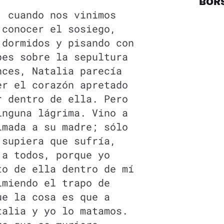
BOR
, cuando nos vinimos
 conocer el sosiego,
 dormidos y pisando con
pes sobre la sepultura
nces, Natalia parecía
er el corazón apretado
r dentro de ella. Pero
inguna lágrima. Vino a
imada a su madre; sólo
 supiera que sufría,
 a todos, porque yo
to de ella dentro de mí
imiendo el trapo de
ue la cosa es que a
talia y yo lo matamos.