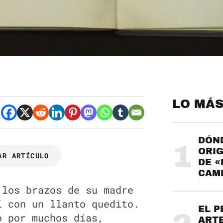
LO MÁS
DÓND
1
ORIG
AR ARTÍCULO
DE «
CAME
 los brazos de su madre
í con un llanto quedito.
EL P
o por muchos días,
ARTE