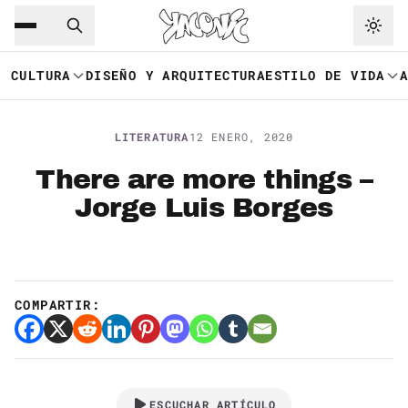
Saltar al contenido principal
Ir a navegación
CULTURA
DISEÑO Y ARQUITECTURA
ESTILO DE VIDA
LITERATURA
12 ENERO, 2020
There are more things –
Jorge Luis Borges
COMPARTIR:
ESCUCHAR ARTÍCULO