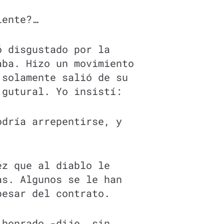
iente?…
ó disgustado por la
aba. Hizo un movimiento
 solamente salió de su
 gutural. Yo insistí:
odría arrepentirse, y
ez que al diablo le
as. Algunos se le han
pesar del contrato.
 honrado -dije, sin