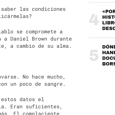
 saber las condiciones
«POR
4
licármelas?
HIST
LIBR
DES
iablo se compromete a
a a Daniel Brown durante
te, a cambio de su alma.
DÓND
5
HAND
DOC
BOR
ovarse. No hace mucho,
con un poco de sangre.
 estos datos el
la. Eran suficientes,
más. El complaciente