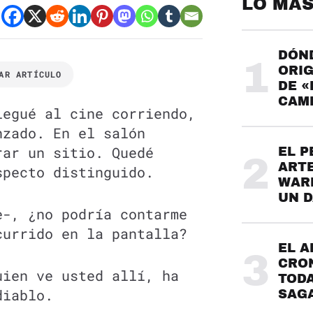
LO MÁS
DÓND
1
ORIG
AR ARTÍCULO
DE «
CAME
legué al cine corriendo,
nzado. En el salón
rar un sitio. Quedé
EL P
2
ARTE
specto distinguido.
WARH
UN 
e-, ¿no podría contarme
currido en la pantalla?
EL A
3
CRO
uien ve usted allí, ha
TODA
diablo.
SAG