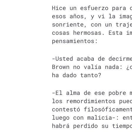
Hice un esfuerzo para 
esos años, y vi la ima
sonriente, con un traj
cosas hermosas. Esta i
pensamientos:
-Usted acaba de decirm
Brown no valía nada: ¿
ha dado tanto?
-El alma de ese pobre 
los remordimientos pue
contestó filosóficamen
luego con malicia-: en
habrá perdido su tiemp