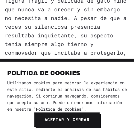
figura frágil y delicada de gato niño
que nunca va a crecer y sin embargo
no necesita a nadie. A pesar de que a
veces su silenciosa presencia
resultaba inquietante, su aspecto
tenía siempre algo tierno y
conmovedor que incitaba a protegerlo,
haciendo sentir que su orgullosa
independencia no ocultaba su
POLÍTICA DE COOKIES
debilidad. En una de esas ocasiones,
Utilizamos cookies para mejorar la experiencia en
D lo encontró cuando subía a su
este sitio, mediante el análisis de sus hábitos de
departamento con su amiga y ella,
navegación. Si continua navegando, consideramos
que acepta su uso. Puede obtener más información
reparando en la pequeña figura gris,
en nuestra
"Política de Cookies"
.
le preguntó de quién sería, pero no
ACEPTAR Y CERRAR
se extrañó cuando D no supo
contestarle y aceptó con absoluta