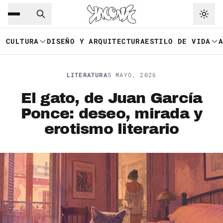
Saltar al contenido principal
Ir a navegación
CULTURA
DISEÑO Y ARQUITECTURA
ESTILO DE VIDA
LITERATURA
5 MAYO, 2026
El gato, de Juan García
Ponce: deseo, mirada y
erotismo literario