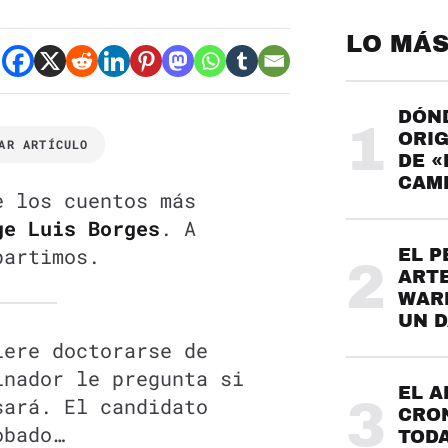
LO MÁS
DÓND
1
ORIG
AR ARTÍCULO
DE «
CAME
e los cuentos más
ge Luis Borges
. A
partimos.
EL P
2
ARTE
WARH
UN 
iere doctorarse de
inador le pregunta si
EL A
sará. El candidato
3
CRO
obado…
TODA