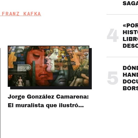
SAG
 FRANZ KAFKA
«POR
4
HIST
LIBR
DES
DÓND
5
HAND
DOC
BOR
Jorge González Camarena:
El muralista que ilustró…