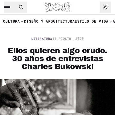
Saltar al contenido principal
Ir a navegación
CULTURA
DISEÑO Y ARQUITECTURA
ESTILO DE VIDA
LITERATURA
16 AGOSTO, 2023
Ellos quieren algo crudo.
30 años de entrevistas
Charles Bukowski