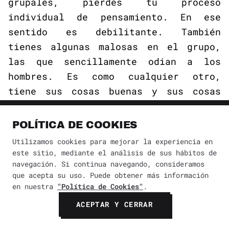
grupales, pierdes tu proceso
individual de pensamiento. En ese
sentido es debilitante. También
tienes algunas malosas en el grupo,
las que sencillamente odian a los
hombres. Es como cualquier otro,
tiene sus cosas buenas y sus cosas
malas; tiene a sus freaks; ayuda a
algunos y destruye a otros. En
POLÍTICA DE COOKIES
general diría que tiene una buena
Utilizamos cookies para mejorar la experiencia en
función.
este sitio, mediante el análisis de sus hábitos de
navegación. Si continua navegando, consideramos
que acepta su uso. Puede obtener más información
GV: ¿Has leído
Fear of Flying
de
en nuestra
"Política de Cookies"
.
Erica Jong?
ACEPTAR Y CERRAR
B: No, he escuchado hablar de él,