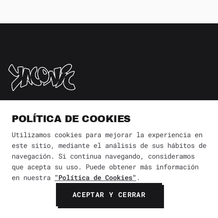
Periodismo cultural y entretenimiento
POLÍTICA DE COOKIES
Utilizamos cookies para mejorar la experiencia en
este sitio, mediante el análisis de sus hábitos de
navegación. Si continua navegando, consideramos
que acepta su uso. Puede obtener más información
en nuestra
"Política de Cookies"
.
SECCIONES
ACEPTAR Y CERRAR
CULTURA
DISEÑO Y ARQUITECTURA