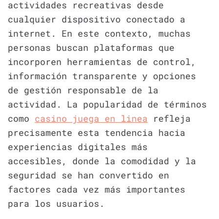
actividades recreativas desde
cualquier dispositivo conectado a
internet. En este contexto, muchas
personas buscan plataformas que
incorporen herramientas de control,
información transparente y opciones
de gestión responsable de la
actividad. La popularidad de términos
como
casino juega en linea
refleja
precisamente esta tendencia hacia
experiencias digitales más
accesibles, donde la comodidad y la
seguridad se han convertido en
factores cada vez más importantes
para los usuarios.