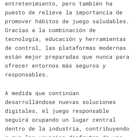
entretenimiento, pero también ha
puesto de relieve la importancia de
promover hábitos de juego saludables.
Gracias a la combinación de
tecnología, educación y herramientas
de control, las plataformas modernas
están mejor preparadas que nunca para
ofrecer entornos más seguros y
responsables.
A medida que continúan
desarrollándose nuevas soluciones
digitales, el juego responsable
seguirá ocupando un lugar central
dentro de la industria, contribuyendo