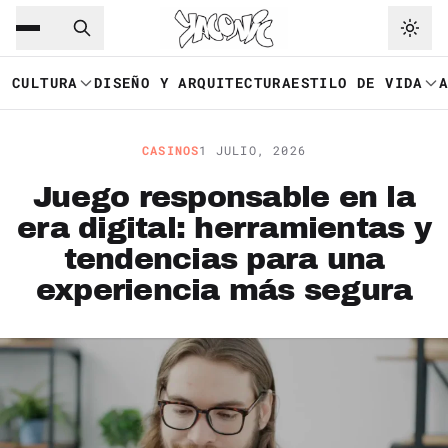
Saltar al contenido principal
Ir a navegación
CULTURA
DISEÑO Y ARQUITECTURA
ESTILO DE VIDA
CASINOS
1 JULIO, 2026
Juego responsable en la
era digital: herramientas y
tendencias para una
experiencia más segura