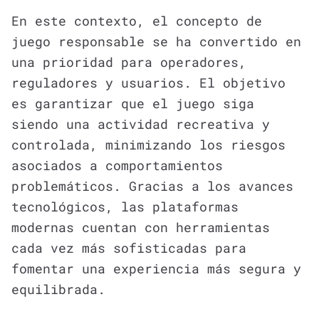
En este contexto, el concepto de
juego responsable se ha convertido en
una prioridad para operadores,
reguladores y usuarios. El objetivo
es garantizar que el juego siga
siendo una actividad recreativa y
controlada, minimizando los riesgos
asociados a comportamientos
problemáticos. Gracias a los avances
tecnológicos, las plataformas
modernas cuentan con herramientas
cada vez más sofisticadas para
fomentar una experiencia más segura y
equilibrada.