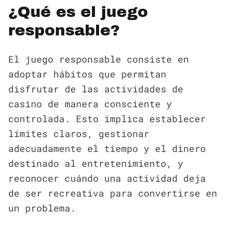
¿Qué es el juego
responsable?
El juego responsable consiste en
adoptar hábitos que permitan
disfrutar de las actividades de
casino de manera consciente y
controlada. Esto implica establecer
límites claros, gestionar
adecuadamente el tiempo y el dinero
destinado al entretenimiento, y
reconocer cuándo una actividad deja
de ser recreativa para convertirse en
un problema.