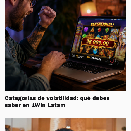
Categorías de volatilidad: qué debes
saber en 1Win Latam