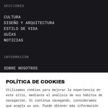
SECCIONES
CULTURA
DISEÑO Y ARQUITECTURA
ESTILO DE VIDA
GUÍAS
NOTICIAS
INFORMACIÓN
SOBRE NOSOTROS
CONTACTO
Política de cookies
POLÍTICA DE COOKIES
AVISO DE PRIVACIDAD
Utilizamos cookies para mejorar la experiencia en
este sitio, mediante el análisis de sus hábitos de
BÚSQUEDA
✕
navegación. Si continua navegando, consideramos
que acepta su uso. Puede obtener más información