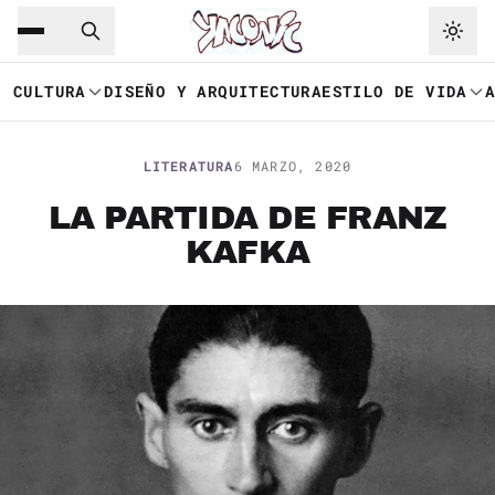
Saltar al contenido principal
Ir a navegación
CULTURA
DISEÑO Y ARQUITECTURA
ESTILO DE VIDA
LITERATURA
6 MARZO, 2020
LA PARTIDA DE FRANZ
KAFKA