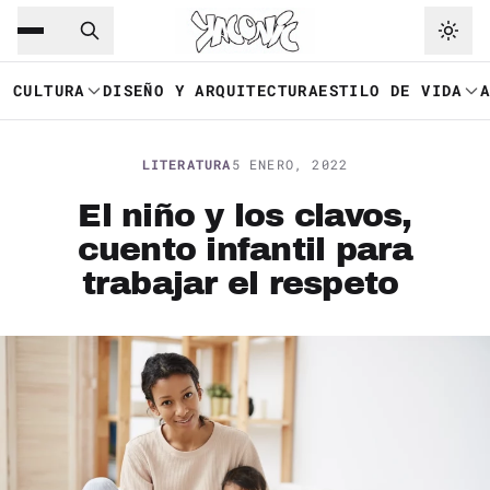
Saltar al contenido principal
Ir a navegación
CULTURA
DISEÑO Y ARQUITECTURA
ESTILO DE VIDA
LITERATURA
5 ENERO, 2022
El niño y los clavos,
cuento infantil para
trabajar el respeto