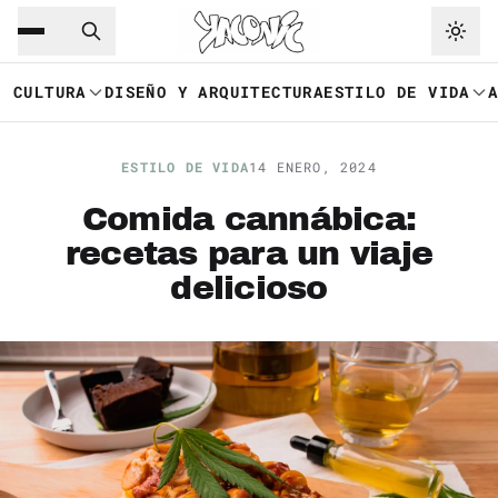
Saltar al contenido principal
Ir a navegación
CULTURA
DISEÑO Y ARQUITECTURA
ESTILO DE VIDA
ESTILO DE VIDA
14 ENERO, 2024
Comida cannábica:
recetas para un viaje
delicioso