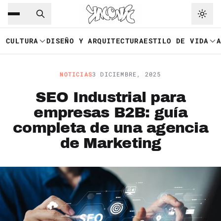
Saltar al contenido principal
Ir a navegación
CULTURA
DISEÑO Y ARQUITECTURA
ESTILO DE VIDA
NOTICIAS
3 DICIEMBRE, 2025
SEO Industrial para
empresas B2B: guía
completa de una agencia
de Marketing