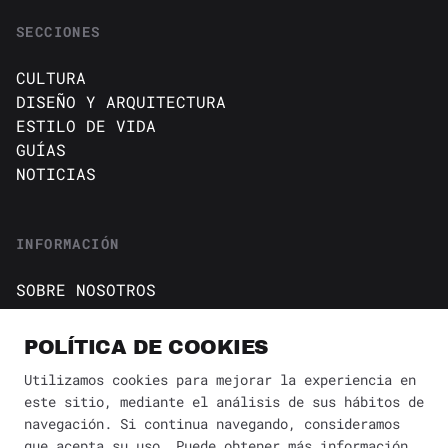
SECCIONES
CULTURA
DISEÑO Y ARQUITECTURA
ESTILO DE VIDA
GUÍAS
NOTICIAS
INFORMACIÓN
SOBRE NOSOTROS
CONTACTO
Política de cookies
POLÍTICA DE COOKIES
AVISO DE PRIVACIDAD
Utilizamos cookies para mejorar la experiencia en
este sitio, mediante el análisis de sus hábitos de
BÚSQUEDA
✕
navegación. Si continua navegando, consideramos
que acepta su uso. Puede obtener más información