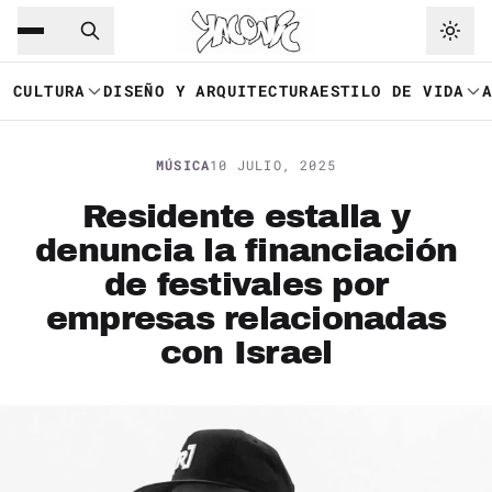
Saltar al contenido principal
Ir a navegación
CULTURA
DISEÑO Y ARQUITECTURA
ESTILO DE VIDA
MÚSICA
10 JULIO, 2025
Residente estalla y
denuncia la financiación
de festivales por
empresas relacionadas
con Israel