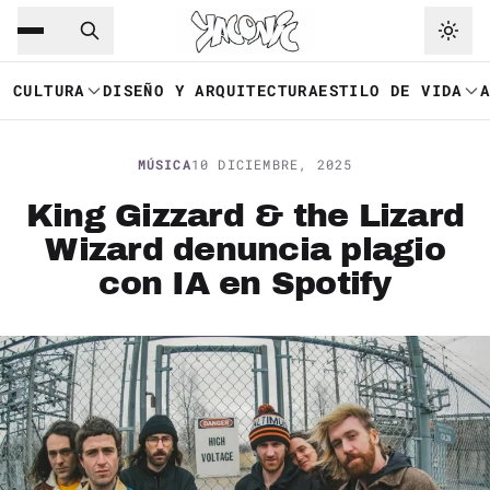
Saltar al contenido principal
Ir a navegación
CULTURA
DISEÑO Y ARQUITECTURA
ESTILO DE VIDA
MÚSICA
10 DICIEMBRE, 2025
King Gizzard & the Lizard
Wizard denuncia plagio
con IA en Spotify