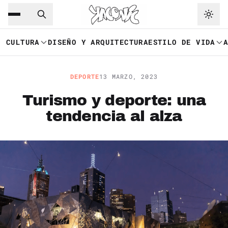
Saltar al contenido principal
Ir a navegación
CULTURA
DISEÑO Y ARQUITECTURA
ESTILO DE VIDA
DEPORTE
13 MARZO, 2023
Turismo y deporte: una
tendencia al alza